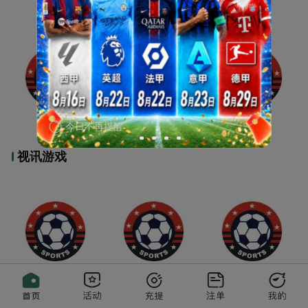
今日不再提醒
视讯游戏